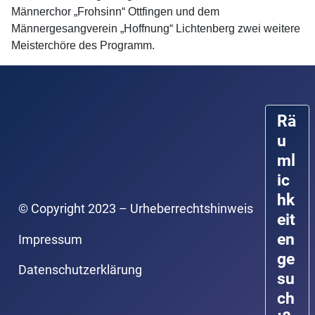
Männerchor „Frohsinn“ Ottfingen und dem
Männergesangverein „Hoffnung“ Lichtenberg zwei weitere
Meisterchöre des Programm.
Rä
u
ml
ic
hk
© Copyright 2023 – Urheberrechtshinweis
eit
en
Impressum
ge
Datenschutzerklärung
su
ch