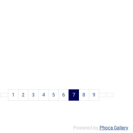
1
2
3
4
5
6
7
8
9
Powered by
Phoca Gallery