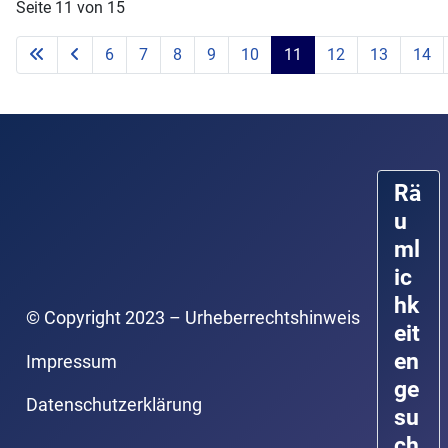
Seite 11 von 15
6
7
8
9
10
11
12
13
14
Rä
u
ml
ic
hk
© Copyright 2023 – Urheberrechtshinweis
eit
en
Impressum
ge
Datenschutzerklärung
su
ch