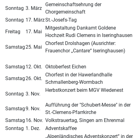
Gemeinschaftsehrung der
Sonntag
3. März
Chorgemeinschaft
Sonntag
17. März
St.-Josefs-Tag
Mitgestaltung Dankamt Goldene
Freitag
17. Mai
Hochzeit Rudi Clemens in Iseringhausen
Chorfest Drolshagen (Ausrichter:
Samstag
25. Mai
Frauenchor „Cantare“ Iseringhausen)
Samstag
12. Okt.
Oktoberfest Eichen
Chorfest in der Hawerlandhalle
Samstag
26. Okt.
Schmallenberg-Wormbach
Herbstkonzert beim MGV Wiedenest
Sonntag
3. Nov.
Aufführung der "Schubert-Messe" in der
Samstag
9. Nov.
St.-Clemens-Pfarrkirche
Samstag
16. Nov.
Volkstrauertag, Singen am Ehrenmal
Sonntag
1. Dez.
Adventskaffee
„Alpenländisches Adventskonzert“ in der