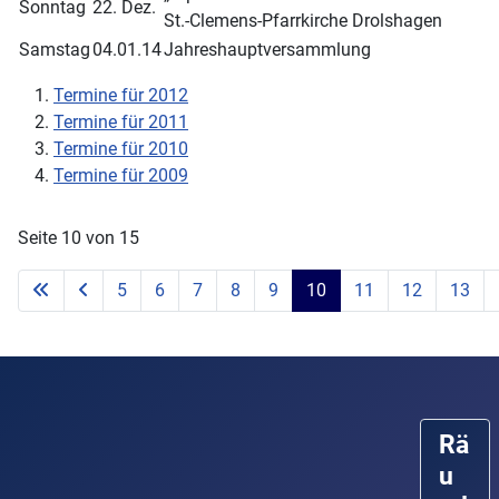
Sonntag
22. Dez.
St.-Clemens-Pfarrkirche Drolshagen
Samstag
04.01.14
Jahreshauptversammlung
Termine für 2012
Termine für 2011
Termine für 2010
Termine für 2009
Seite 10 von 15
5
6
7
8
9
10
11
12
13
Rä
u